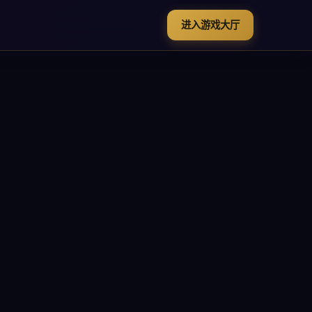
进入游戏大厅