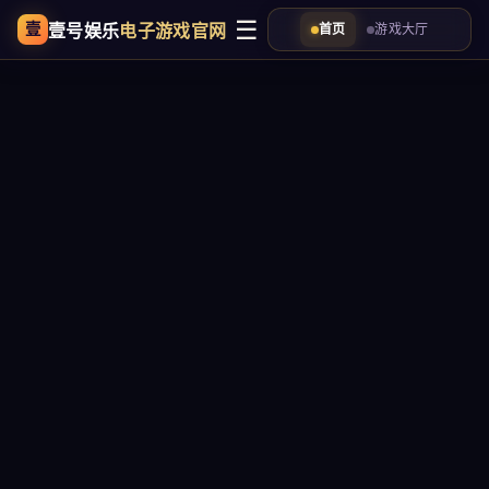
☰
壹号娱乐
电子游戏官网
壹
首页
游戏大厅