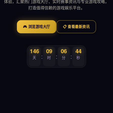
体验，汇聚热门游戏大厅、实时赛事资讯与专业游戏攻略，
打造值得信赖的游戏娱乐平台。
🎮 浏览游戏大厅
📋 查看最新资讯
146
09
06
43
:
:
:
天
时
分
秒