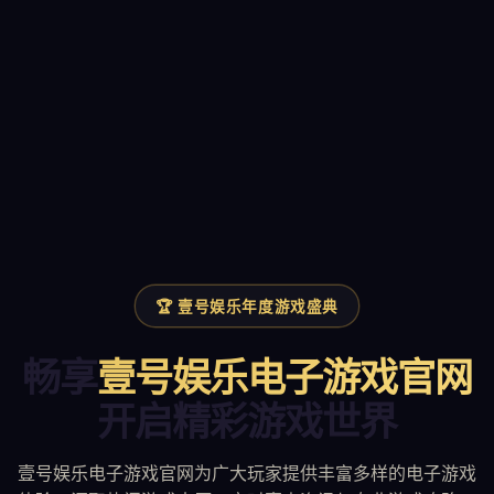
🏆 壹号娱乐年度游戏盛典
畅享
壹号娱乐电子游戏官网
开启精彩游戏世界
壹号娱乐电子游戏官网为广大玩家提供丰富多样的电子游戏