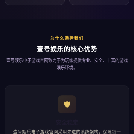
为什么选择我们
壹号娱乐的核心优势
壹号娱乐电子游戏官网致力于为玩家提供专业、安全、丰富的游戏
娱乐环境。
🛡️
安全稳定
壹号娱乐电子游戏官网采用先进的系统架构，保障每一