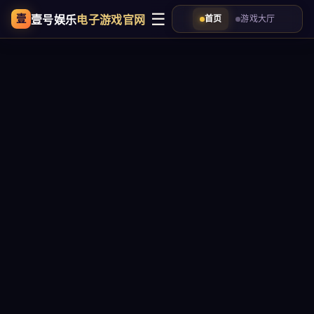
☰
壹号娱乐
电子游戏官网
壹
首页
游戏大厅