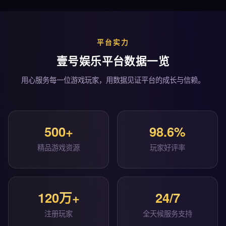
平台实力
壹号娱乐平台数据一览
用心服务每一位游戏玩家，用数据见证平台的成长与信赖。
500+
98.6%
精品游戏资源
玩家好评率
120万+
24/7
注册玩家
全天候服务支持