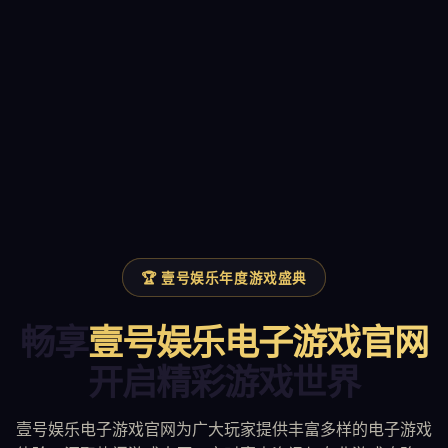
🏆 壹号娱乐年度游戏盛典
畅享
壹号娱乐电子游戏官网
开启精彩游戏世界
壹号娱乐电子游戏官网为广大玩家提供丰富多样的电子游戏