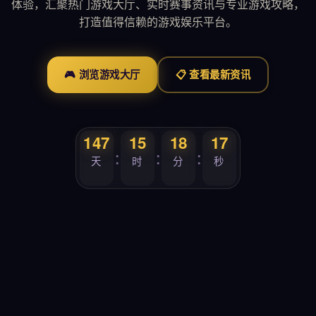
体验，汇聚热门游戏大厅、实时赛事资讯与专业游戏攻略，
打造值得信赖的游戏娱乐平台。
🎮 浏览游戏大厅
📋 查看最新资讯
147
15
18
17
:
:
:
天
时
分
秒