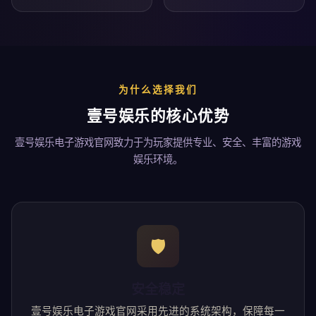
为什么选择我们
壹号娱乐的核心优势
壹号娱乐电子游戏官网致力于为玩家提供专业、安全、丰富的游戏
娱乐环境。
🛡️
安全稳定
壹号娱乐电子游戏官网采用先进的系统架构，保障每一