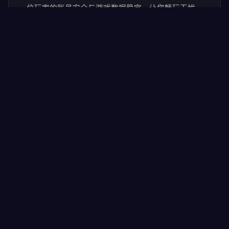
位玩家的账号安全与游戏数据稳定，让您畅玩无忧。
🎯
品类齐全
涵盖动作、策略、角色扮演、竞技对战等丰富游戏类
型，壹号娱乐游戏大厅持续更新热门新作。
⚡