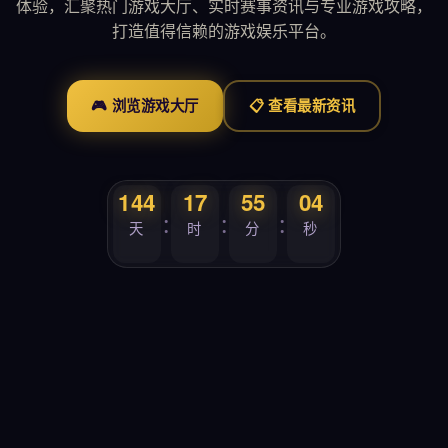
体验，汇聚热门游戏大厅、实时赛事资讯与专业游戏攻略，
打造值得信赖的游戏娱乐平台。
🎮 浏览游戏大厅
📋 查看最新资讯
144
17
55
04
:
:
:
天
时
分
秒