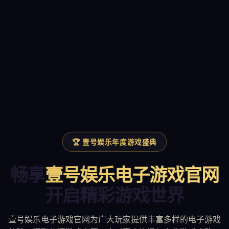
🏆 壹号娱乐年度游戏盛典
畅享
壹号娱乐电子游戏官网
开启精彩游戏世界
壹号娱乐电子游戏官网为广大玩家提供丰富多样的电子游戏