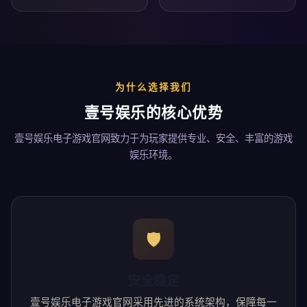
为什么选择我们
壹号娱乐的核心优势
壹号娱乐电子游戏官网致力于为玩家提供专业、安全、丰富的游戏
娱乐环境。
🛡️
安全稳定
壹号娱乐电子游戏官网采用先进的系统架构，保障每一