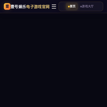
☰
壹号娱乐
电子游戏官网
壹
首页
游戏大厅