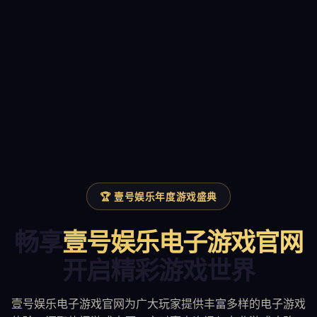
🏆 壹号娱乐年度游戏盛典
畅享
壹号娱乐电子游戏官网
开启精彩游戏世界
壹号娱乐电子游戏官网为广大玩家提供丰富多样的电子游戏