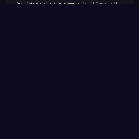
位玩家的账号安全与游戏数据稳定，让您畅玩无忧。
🎯
品类齐全
涵盖动作、策略、角色扮演、竞技对战等丰富游戏类
型，壹号娱乐游戏大厅持续更新热门新作。
⚡