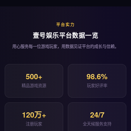
平台实力
壹号娱乐平台数据一览
用心服务每一位游戏玩家，用数据见证平台的成长与信赖。
500+
98.6%
精品游戏资源
玩家好评率
120万+
24/7
注册玩家
全天候服务支持