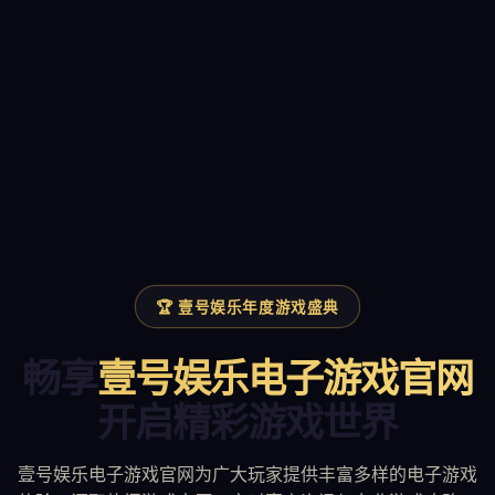
🏆 壹号娱乐年度游戏盛典
畅享
壹号娱乐电子游戏官网
开启精彩游戏世界
壹号娱乐电子游戏官网为广大玩家提供丰富多样的电子游戏