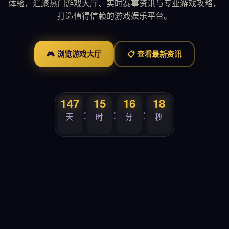
体验，汇聚热门游戏大厅、实时赛事资讯与专业游戏攻略，
打造值得信赖的游戏娱乐平台。
🎮 浏览游戏大厅
📋 查看最新资讯
147
15
16
17
:
:
:
天
时
分
秒