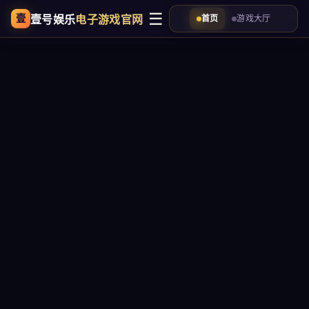
☰
壹号娱乐
电子游戏官网
壹
首页
游戏大厅