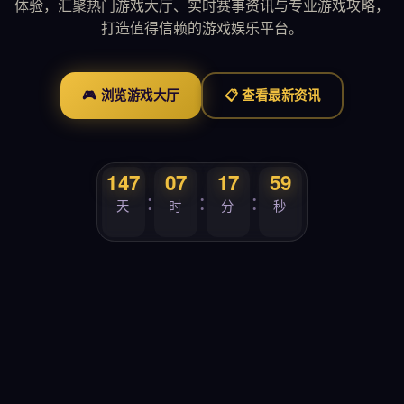
体验，汇聚热门游戏大厅、实时赛事资讯与专业游戏攻略，
打造值得信赖的游戏娱乐平台。
🎮 浏览游戏大厅
📋 查看最新资讯
147
07
17
58
:
:
:
天
时
分
秒