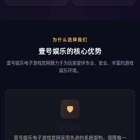
为什么选择我们
壹号娱乐的核心优势
壹号娱乐电子游戏官网致力于为玩家提供专业、安全、丰富的游戏
娱乐环境。
🛡️
安全稳定
壹号娱乐电子游戏官网采用先进的系统架构，保障每一