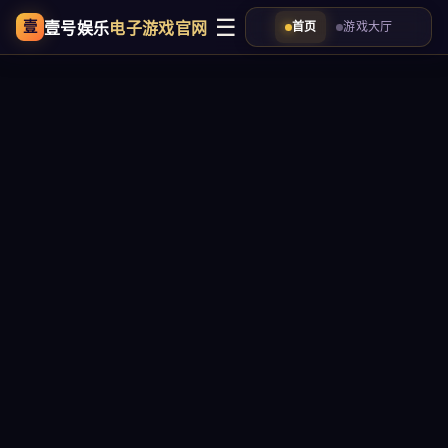
☰
壹号娱乐
电子游戏官网
壹
首页
游戏大厅