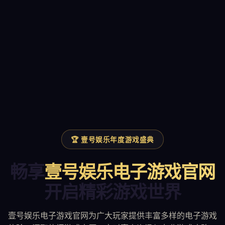
🏆 壹号娱乐年度游戏盛典
畅享
壹号娱乐电子游戏官网
开启精彩游戏世界
壹号娱乐电子游戏官网为广大玩家提供丰富多样的电子游戏