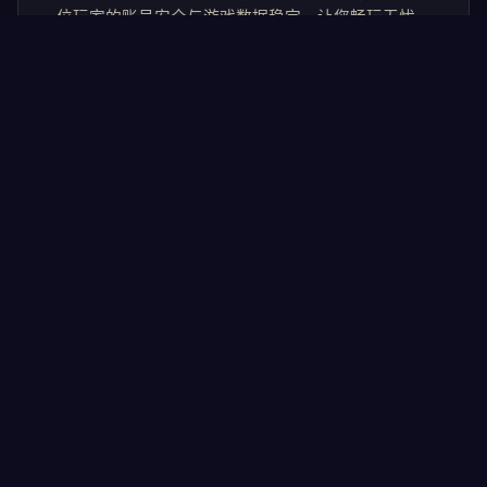
位玩家的账号安全与游戏数据稳定，让您畅玩无忧。
🎯
品类齐全
涵盖动作、策略、角色扮演、竞技对战等丰富游戏类
型，壹号娱乐游戏大厅持续更新热门新作。
⚡