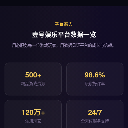
平台实力
壹号娱乐平台数据一览
用心服务每一位游戏玩家，用数据见证平台的成长与信赖。
500+
98.6%
精品游戏资源
玩家好评率
120万+
24/7
注册玩家
全天候服务支持