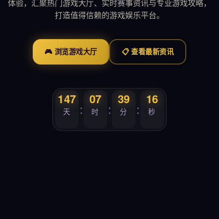
体验，汇聚热门游戏大厅、实时赛事资讯与专业游戏攻略，
打造值得信赖的游戏娱乐平台。
🎮 浏览游戏大厅
📋 查看最新资讯
147
07
39
15
:
:
:
天
时
分
秒