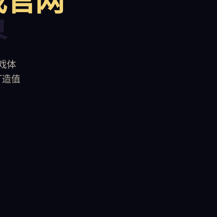
界
戏体
打造值