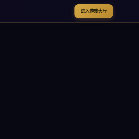
进入游戏大厅