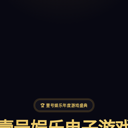
🏆 壹号娱乐年度游戏盛典
壹号娱乐电子游