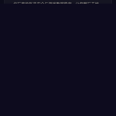
位玩家的账号安全与游戏数据稳定，让您畅玩无忧。
🎯
品类齐全
涵盖动作、策略、角色扮演、竞技对战等丰富游戏类
型，壹号娱乐游戏大厅持续更新热门新作。
⚡