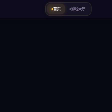
首页
游戏大厅