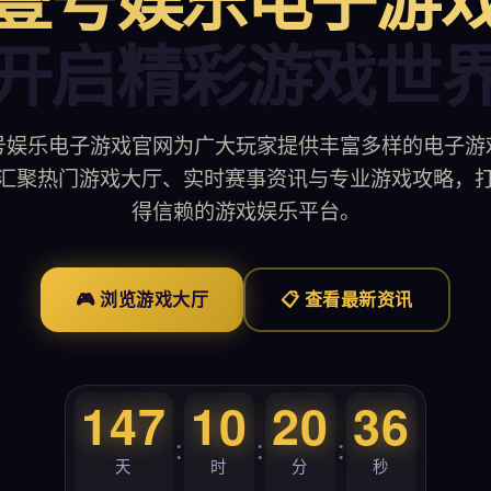
开启精彩游戏世
号娱乐电子游戏官网为广大玩家提供丰富多样的电子游
汇聚热门游戏大厅、实时赛事资讯与专业游戏攻略，
得信赖的游戏娱乐平台。
🎮 浏览游戏大厅
📋 查看最新资讯
147
10
20
35
:
:
:
天
时
分
秒