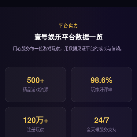
平台实力
壹号娱乐平台数据一览
用心服务每一位游戏玩家，用数据见证平台的成长与信赖。
500+
98.6%
精品游戏资源
玩家好评率
120万+
24/7
注册玩家
全天候服务支持