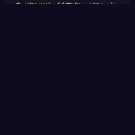
位玩家的账号安全与游戏数据稳定，让您畅玩无忧。
🎯
品类齐全
涵盖动作、策略、角色扮演、竞技对战等丰富游戏类
型，壹号娱乐游戏大厅持续更新热门新作。
⚡