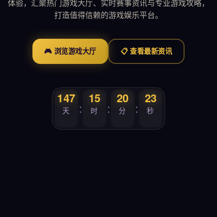
体验，汇聚热门游戏大厅、实时赛事资讯与专业游戏攻略，
打造值得信赖的游戏娱乐平台。
🎮 浏览游戏大厅
📋 查看最新资讯
147
15
20
22
:
:
:
天
时
分
秒