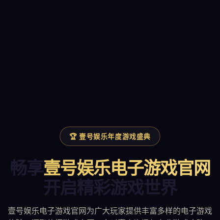
🏆 壹号娱乐年度游戏盛典
畅享
壹号娱乐电子游戏官网
开启精彩游戏世界
壹号娱乐电子游戏官网为广大玩家提供丰富多样的电子游戏