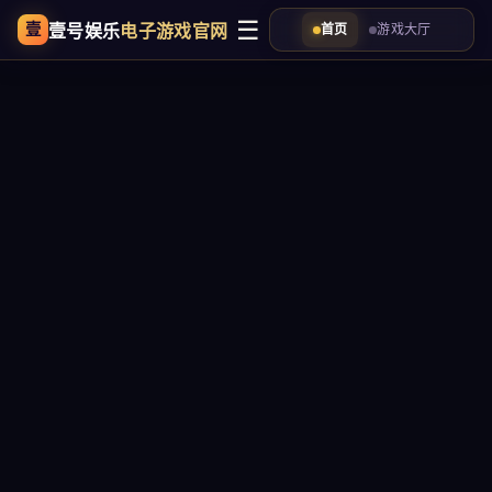
☰
壹号娱乐
电子游戏官网
壹
首页
游戏大厅