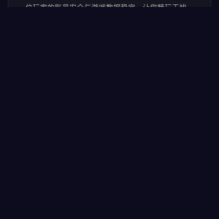
位玩家的账号安全与游戏数据稳定，让您畅玩无忧。
🎯
品类齐全
涵盖动作、策略、角色扮演、竞技对战等丰富游戏类
型，壹号娱乐游戏大厅持续更新热门新作。
⚡