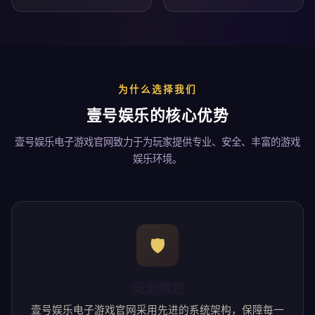
为什么选择我们
壹号娱乐的核心优势
壹号娱乐电子游戏官网致力于为玩家提供专业、安全、丰富的游戏
娱乐环境。
🛡️
安全稳定
壹号娱乐电子游戏官网采用先进的系统架构，保障每一