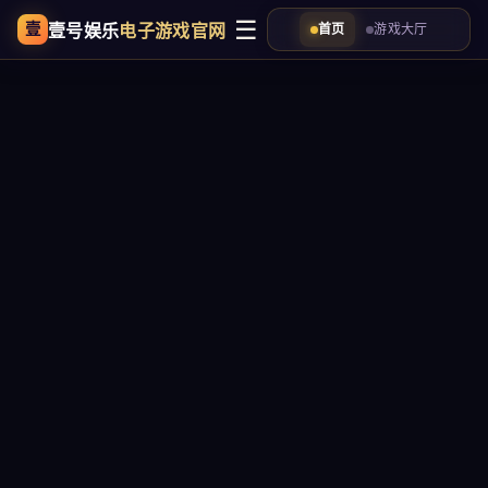
☰
壹号娱乐
电子游戏官网
壹
首页
游戏大厅