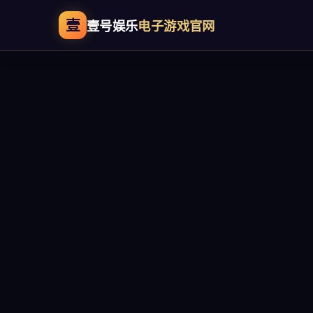
壹
壹号娱乐
电子游戏官网