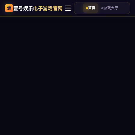
☰
壹号娱乐
电子游戏官网
壹
首页
游戏大厅