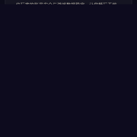
位玩家的账号安全与游戏数据稳定，让您畅玩无忧。
🎯
品类齐全
涵盖动作、策略、角色扮演、竞技对战等丰富游戏类
型，壹号娱乐游戏大厅持续更新热门新作。
⚡