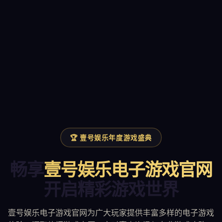
🏆 壹号娱乐年度游戏盛典
畅享
壹号娱乐电子游戏官网
开启精彩游戏世界
壹号娱乐电子游戏官网为广大玩家提供丰富多样的电子游戏