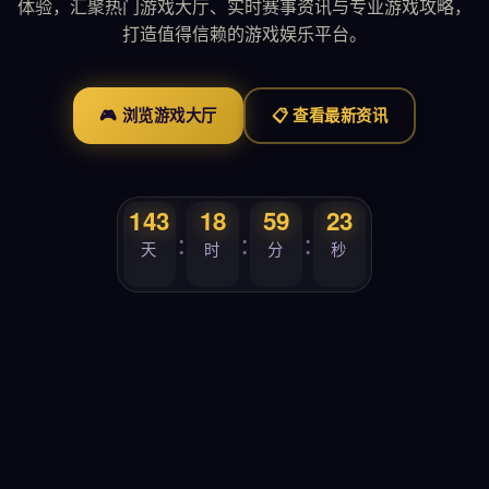
体验，汇聚热门游戏大厅、实时赛事资讯与专业游戏攻略，
打造值得信赖的游戏娱乐平台。
🎮 浏览游戏大厅
📋 查看最新资讯
143
18
59
22
:
:
:
天
时
分
秒