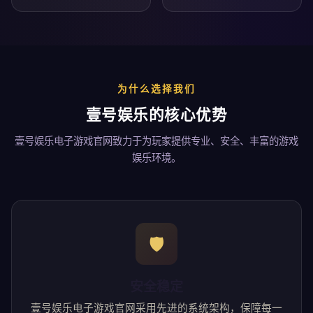
为什么选择我们
壹号娱乐的核心优势
壹号娱乐电子游戏官网致力于为玩家提供专业、安全、丰富的游戏
娱乐环境。
🛡️
安全稳定
壹号娱乐电子游戏官网采用先进的系统架构，保障每一